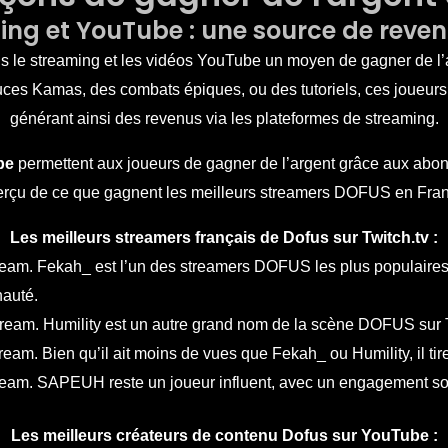
ming et YouTube : une source de reve
 le streaming et les vidéos YouTube un moyen de gagner de l’a
tuces Kamas
, des combats épiques, ou des tutoriels, ces joueur
générant ainsi des revenus via les plateformes de streaming.
be
permettent aux joueurs de gagner de l’argent grâce aux abonn
rçu de ce que gagnent les meilleurs streamers DOFUS en Fra
Les meilleurs streamers français de Dofus sur Twitch.tv :
eam. Fekah_ est l’un des streamers DOFUS les plus populaires.
auté.
ream. Humility est un autre grand nom de la scène DOFUS sur 
eam. Bien qu’il ait moins de vues que Fekah_ ou Humility, il ti
ream. SAPEUH reste un joueur influent, avec un engagement s
Les meilleurs créateurs de contenu Dofus sur YouTube :