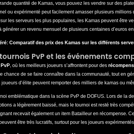
grande quantité de Kamas, vous pouvez les vendre sur des pl
nnel ou expérimenté peut facilement amasser plusieurs millions 
ur les serveurs les plus populaires, les Kamas peuvent être ven
 générer un revenu mensuel de plusieurs centaines d’euros en
éré:
Comparatif des prix des Kamas sur les différents serv
 tournois PvP et les événements comp
 PvP
, où les meilleurs joueurs s’affrontent pour des
récompense
nt une chance de se faire connaître dans la communauté, tout en 
joueurs d’élite peuvent remporter des milliers de kamas ou mê
urnoi emblématique dans la scène PvP de DOFUS. Lors de la dern
tions a légèrement baissé, mais le tournoi est resté très compéti
e gagnant recevait également un item Batailleur en récompense.
peuvent être très lucratifs, surtout pour les joueurs expérimentés