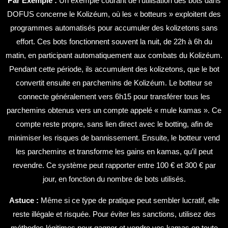
Par Exemple :
Un exemple courant de l’utilisation des bots dans
DOFUS concerne le Kolizéum, où les « botteurs » exploitent des
programmes automatisés pour accumuler des kolizetons sans
effort. Ces bots fonctionnent souvent la nuit, de 22h à 6h du
matin, en participant automatiquement aux combats du Kolizéum.
Pendant cette période, ils accumulent des kolizetons, que le bot
convertit ensuite en parchemins de Kolizéum. Le botteur se
connecte généralement vers 6h15 pour transférer tous les
parchemins obtenus vers un compte appelé « mule kamas ». Ce
compte reste propre, sans lien direct avec le botting, afin de
minimiser les risques de bannissement. Ensuite, le botteur vend
les parchemins et transforme les gains en kamas, qu’il peut
revendre. Ce système peut rapporter entre 100 € et 300 € par
jour, en fonction du nombre de bots utilisés.
Astuce :
Même si ce type de pratique peut sembler lucratif, elle
reste illégale et risquée. Pour éviter les sanctions, utilisez des
méthodes légitimes pour gagner et vendre vos kamas en toute