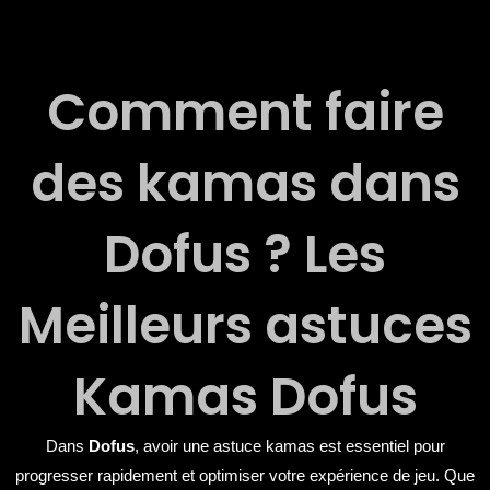
Aller
au
contenu
Comment faire
des kamas dans
Dofus ? Les
Meilleurs astuces
Kamas Dofus
Dans
Dofus
, avoir une astuce kamas est essentiel pour
progresser rapidement et optimiser votre expérience de jeu. Que