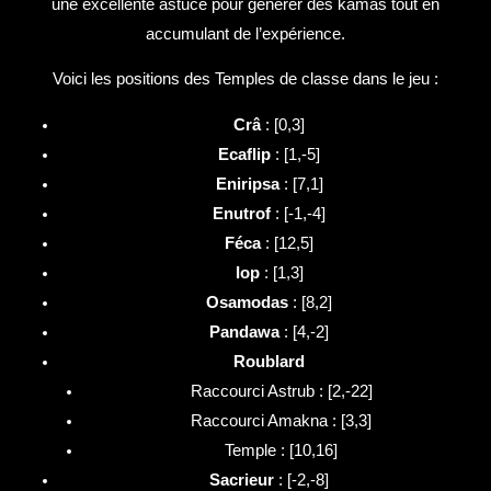
une excellente astuce pour générer des kamas tout en
accumulant de l’expérience.
Voici les positions des Temples de classe dans le jeu :
Crâ
: [0,3]
Ecaflip
: [1,-5]
Eniripsa
: [7,1]
Enutrof
: [-1,-4]
Féca
: [12,5]
Iop
: [1,3]
Osamodas
: [8,2]
Pandawa
: [4,-2]
Roublard
Raccourci Astrub : [2,-22]
Raccourci Amakna : [3,3]
Temple : [10,16]
Sacrieur
: [-2,-8]